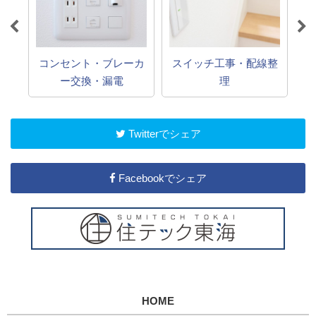
コンセント・ブレーカ
スイッチ工事・配線整
換
ー交換・漏電
理
Twitterでシェア
Facebookでシェア
HOME