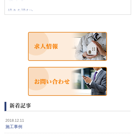
当社では現在、業績好調にともないまして、共に元気に明
続きを読む>
るく働ける方を募集しています。
数多くの施工現場で電気工事を経験できる上に、職人一人
ひとりに任せられる業務範囲が幅広くなっていきます。
ですので、それぞれや
新着記事
2018.12.11
施工事例