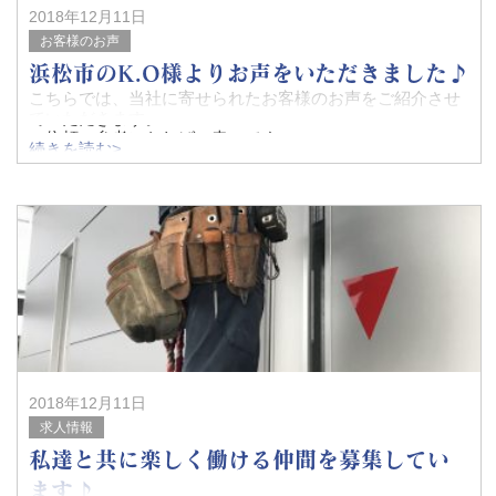
2018年12月11日
お客様のお声
浜松市のK.O様よりお声をいただきました♪
こちらでは、当社に寄せられたお客様のお声をご紹介させ
ていただきます。
ご依頼の参考になれば、幸いです。
続きを読む>
浜松市のK.O様ありがとうございました。
■施工内容（箇所・要望）：
家の照明をLED
2018年12月11日
求人情報
私達と共に楽しく働ける仲間を募集してい
ます♪